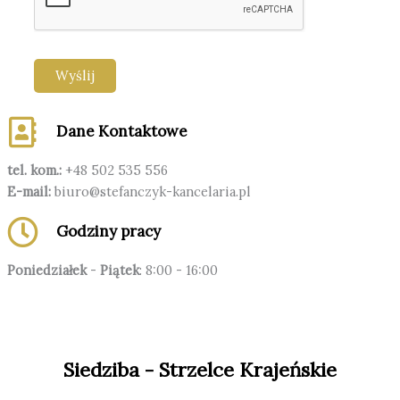
s
a
g
Wyślij
e
*
Dane Kontaktowe
tel. kom.:
+48 502 535 556
E-mail:
biuro@stefanczyk-kancelaria.pl
Godziny pracy
Poniedziałek
-
Piątek
: 8:00 - 16:00
Siedziba - Strzelce Krajeńskie