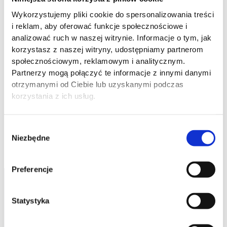
alimentacyjnego,
Wykorzystujemy pliki cookie do spersonalizowania treści
§
prowadzenie spraw o ustalenie kontaktów z
i reklam, aby oferować funkcje społecznościowe i
dzieckiem,
analizować ruch w naszej witrynie. Informacje o tym, jak
§
korzystasz z naszej witryny, udostępniamy partnerom
prowadzenie spraw o ograniczenie,
społecznościowym, reklamowym i analitycznym.
pozbawienie lub powierzenie władzy
Partnerzy mogą połączyć te informacje z innymi danymi
rodzicielskiej,
otrzymanymi od Ciebie lub uzyskanymi podczas
§
prowadzenie spraw o ustalenie oraz
korzystania z ich usług.
zaprzeczenie ojcostwa,
§
Wybór
pomoc prawna z sprawach rodzinnych.
Niezbędne
zgody
Preferencje
Niech nasze doświadczenie będzie Twoim przewodnikiem
Statystyka
Uzyskaj pierwszą konsultację!