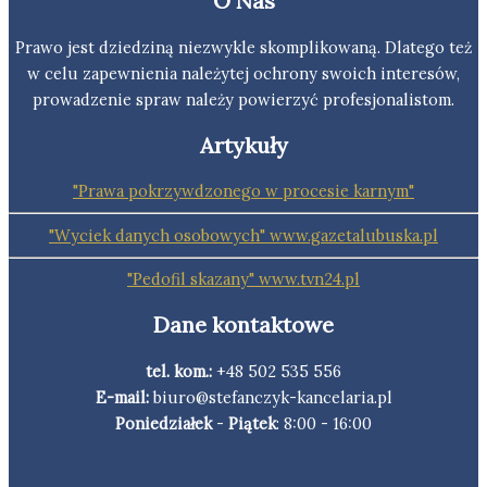
O Nas
Prawo jest dziedziną niezwykle skomplikowaną. Dlatego też
w celu zapewnienia należytej ochrony swoich interesów,
prowadzenie spraw należy powierzyć profesjonalistom.
Artykuły
"Prawa pokrzywdzonego w procesie karnym"
"Wyciek danych osobowych" www.gazetalubuska.pl
"Pedofil skazany" www.tvn24.pl
Dane kontaktowe
tel. kom.:
+48 502 535 556
E-mail:
biuro@stefanczyk-kancelaria.pl
Poniedziałek
-
Piątek
: 8:00 - 16:00