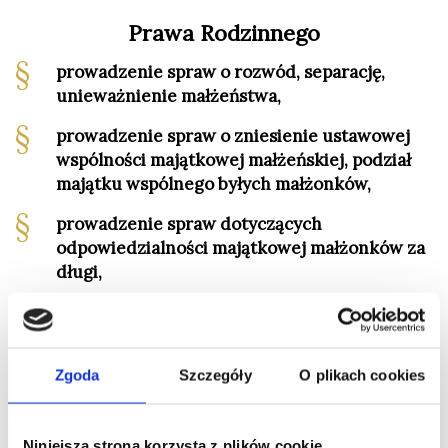
Prawa Rodzinnego
§
prowadzenie spraw o rozwód, separację,
unieważnienie małżeństwa,
§
prowadzenie spraw o zniesienie ustawowej
wspólności majątkowej małżeńskiej, podział
majątku wspólnego byłych małżonków,
§
prowadzenie spraw dotyczących
odpowiedzialności majątkowej małżonków za
długi,
§
prowadzenie spraw z tytułu dochodzenia od
współmałżonka środków utrzymania rodziny,
§
prowadzenie spraw o ustalenie alimentów oraz
Zgoda
Szczegóły
O plikach cookies
podwyższenie alimentów, obniżenie
alimentów, uchylenie obowiązku
Niniejsza strona korzysta z plików cookie